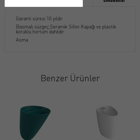
Özellikler
Ürün Detayı
Dökümanlar
Garanti süresi 10 yıldır.
Basmalı süzgeç,Seramik Sifon Kapağı ve plastik
körüklü hortum dahildir.
Asma
Benzer Ürünler