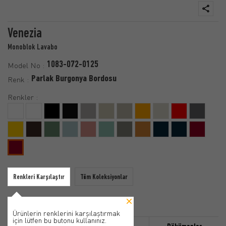
Venezia
Monoblok Lavabo
1083-072-0125
Model No :
Parlak Burgonya Bordosu
Renk :
Renkler :
Renkleri Karşılaştır
Tüm Koleksiyonlar
Ürünlerin renklerini karşılaştırmak
için lütfen bu butonu kullanınız.