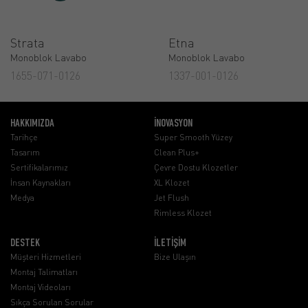
Strata
Etna
Monoblok Lavabo
Monoblok Lavabo
1655-071-0126
1337-001-0126
HAKKIMIZDA
İNOVASYON
Tarihçe
Super Smooth Yüzey
Tasarım
Clean Plus+
Sertifikalarımız
Çevre Dostu Klozetler
İnsan Kaynakları
XL Klozet
Medya
Jet Flush
Rimless Klozet
DESTEK
İLETİŞİM
Müşteri Hizmetleri
Bize Ulaşın
Montaj Talimatları
Montaj Videoları
Sıkça Sorulan Sorular