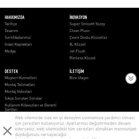
HAKKIMIZDA
İNOVASYON
Tarihçe
Super Smooth Yüzey
Tasarım
Clean Plus+
Sertifikalarımız
Çevre Dostu Klozetler
İnsan Kaynakları
XL Klozet
Medya
Jet Flush
Rimless Klozet
DESTEK
İLETİŞİM
Müşteri Hizmetleri
Bize Ulaşın
Montaj Talimatları
Montaj Videoları
Sıkça Sorulan Sorular
Kullanım Kılavuzları ve Garanti
Şartları
Web sitemizde size en iyi deneyimi sunmamıza yardımcı olması
için çerezleri kullanıyoruz. Ayarlarınızı değiştirmeden devam
ederseniz, web sitemizdeki tüm çerezleri almaktan memnuniyet
duyduğunuzu varsayacağız.
lenovo notebook