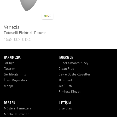
20
Venezia
Fotoselli Elektrikli Pisuvar
1548-002-0134
HAKKIMIZDA
İNOVASYON
Tarihçe
Super Smooth Yüzey
Tasarım
Clean Plus+
Sertifikalarımız
Çevre Dostu Klozetler
İnsan Kaynakları
XL Klozet
Medya
Jet Flush
Rimless Klozet
DESTEK
İLETİŞİM
Müşteri Hizmetleri
Bize Ulaşın
Montaj Talimatları