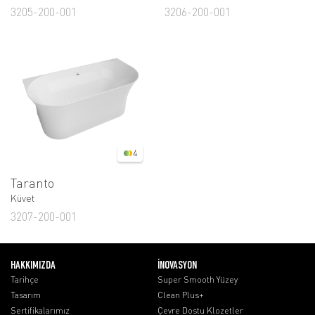
3205-200-001
3206-200-001
4
Taranto
Küvet
3207-200-001
HAKKIMIZDA
İNOVASYON
Tarihçe
Super Smooth Yüzey
Tasarım
Clean Plus+
Sertifikalarımız
Çevre Dostu Klozetler