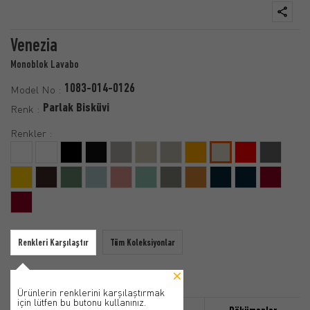
Venezia
Monoblok Lavabo
1083-014-0126
Model No :
Parlak Bisküvi
Renk :
Renkler :
Renkleri Karşılaştır
Tüm Koleksiyonlar
Ürünlerin renklerini karşılaştırmak
için lütfen bu butonu kullanınız.