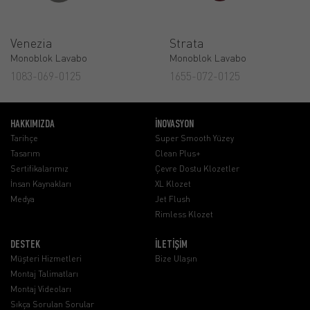
Venezia
Strata
Monoblok Lavabo
Monoblok Lavabo
1083-069-0125
1655-072-0125
HAKKIMIZDA
İNOVASYON
Tarihçe
Super Smooth Yüzey
Tasarım
Clean Plus+
Sertifikalarımız
Çevre Dostu Klozetler
İnsan Kaynakları
XL Klozet
Medya
Jet Flush
Rimless Klozet
DESTEK
İLETİŞİM
Müşteri Hizmetleri
Bize Ulaşın
Montaj Talimatları
Montaj Videoları
Sıkça Sorulan Sorular