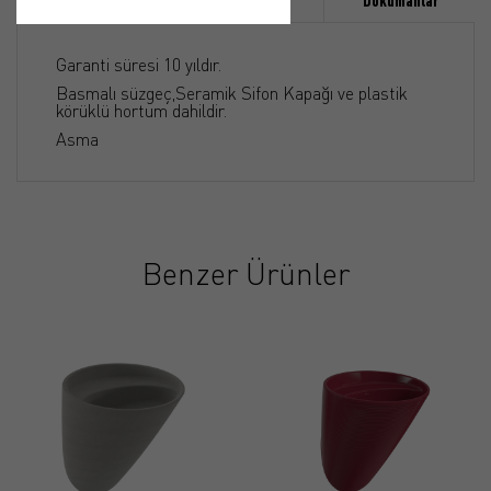
Özellikler
Ürün Detayı
Dökümanlar
Garanti süresi 10 yıldır.
Basmalı süzgeç,Seramik Sifon Kapağı ve plastik
körüklü hortum dahildir.
Asma
Benzer Ürünler