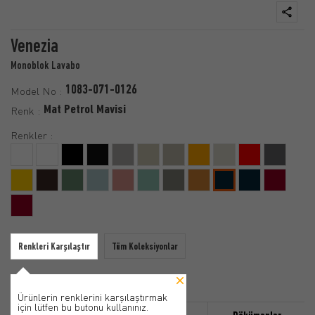
Venezia
Monoblok Lavabo
1083-071-0126
Model No :
Mat Petrol Mavisi
Renk :
Renkler :
Renkleri Karşılaştır
Tüm Koleksiyonlar
Ürünlerin renklerini karşılaştırmak
için lütfen bu butonu kullanınız.