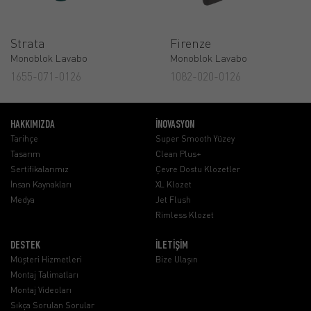
Strata
Firenze
Monoblok Lavabo
Monoblok Lavabo
1655-071-0126
1082-020-0126
HAKKIMIZDA
İNOVASYON
Tarihçe
Super Smooth Yüzey
Tasarım
Clean Plus+
Sertifikalarımız
Çevre Dostu Klozetler
İnsan Kaynakları
XL Klozet
Medya
Jet Flush
Rimless Klozet
DESTEK
İLETİŞİM
Müşteri Hizmetleri
Bize Ulaşın
Montaj Talimatları
Montaj Videoları
Sıkça Sorulan Sorular