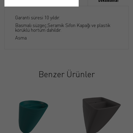
Özellikler
Ürün Detayı
Dökümanlar
Garanti süresi 10 yıldır.
Basmalı süzgeç,Seramik Sifon Kapağı ve plastik
körüklü hortum dahildir.
Asma
Benzer Ürünler