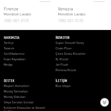
Firenze
Venezia
Monoblok Lavabo
Monoblok Lavabo
1082-001-0125
1083-001-0125
HAKKIMIZDA
İNOVASYON
Tarihçe
Super Smooth Yüzey
Tasarım
Clean Plus+
Sertifikalarımız
Çevre Dostu Klozetler
İnsan Kaynakları
XL Klozet
Medya
Jet Flush
Rimless Klozet
DESTEK
İLETİŞİM
Müşteri Hizmetleri
Bize Ulaşın
Montaj Talimatları
Montaj Videoları
Sıkça Sorulan Sorular
Kullanım Kılavuzları ve Garanti