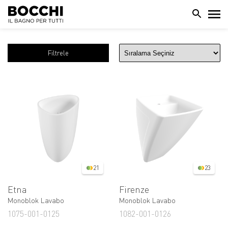
Filtrele
21
23
Etna
Firenze
Monoblok Lavabo
Monoblok Lavabo
1075-001-0125
1082-001-0126