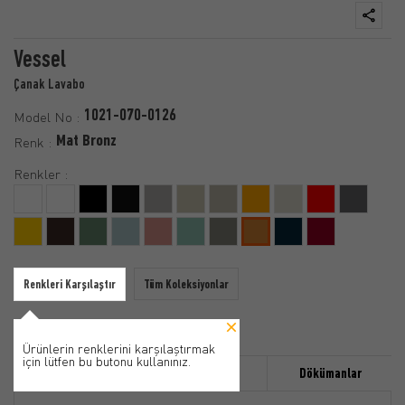
Vessel
Çanak Lavabo
1021-070-0126
Model No :
Mat Bronz
Renk :
Renkler :
Renkleri Karşılaştır
Tüm Koleksiyonlar
Ürünlerin renklerini karşılaştırmak
için lütfen bu butonu kullanınız.
Özellikler
Ürün Detayı
Dökümanlar