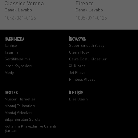
Classico Verona
Firenze
Çanak Lavabo
Çanak Lavabo
1046-061-0126
1005-071-0125
HAKKIMIZDA
İNOVASYON
Tarihçe
Super Smooth Yüzey
Tasarım
Clean Plus+
Sertifikalarımız
Çevre Dostu Klozetler
İnsan Kaynakları
XL Klozet
Medya
Jet Flush
Rimless Klozet
DESTEK
İLETİŞİM
Müşteri Hizmetleri
Bize Ulaşın
Montaj Talimatları
Montaj Videoları
Sıkça Sorulan Sorular
Kullanım Kılavuzları ve Garanti
Şartları