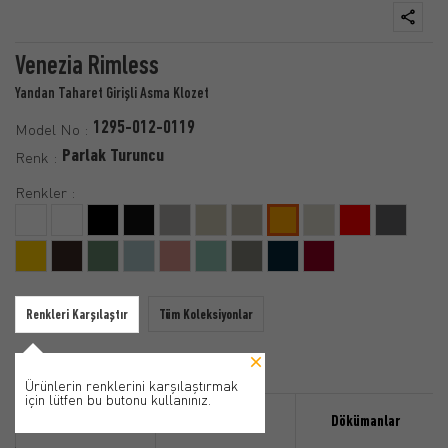
Venezia Rimless
Yandan Taharet Girişli Asma Klozet
1295-012-0119
Model No :
Parlak Turuncu
Renk :
Renkler :
Renkleri Karşılaştır
Tüm Koleksiyonlar
Ürünlerin renklerini karşılaştırmak
için lütfen bu butonu kullanınız.
Özellikler
Ürün Detayı
Dökümanlar