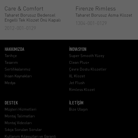
Care & Comfort
Firenze Rimless
Taharet Borusuz Bedensel
Taharet Borusuz Asma Klozet
Engelli Tek Klozet Önü Kapalı
1304-001-0129
2012-001-0129
HAKKIMIZDA
İNOVASYON
Tarihçe
Super Smooth Yüzey
Tasarım
Clean Plus+
Sertifikalarımız
Çevre Dostu Klozetler
İnsan Kaynakları
XL Klozet
Medya
Jet Flush
Rimless Klozet
DESTEK
İLETİŞİM
Müşteri Hizmetleri
Bize Ulaşın
Montaj Talimatları
Montaj Videoları
Sıkça Sorulan Sorular
Kullanım Kılavuzları ve Garanti