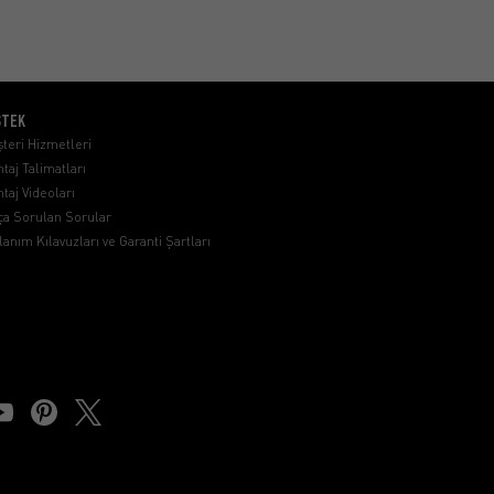
STEK
teri Hizmetleri
taj Talimatları
taj Videoları
ça Sorulan Sorular
lanım Kılavuzları ve Garanti Şartları