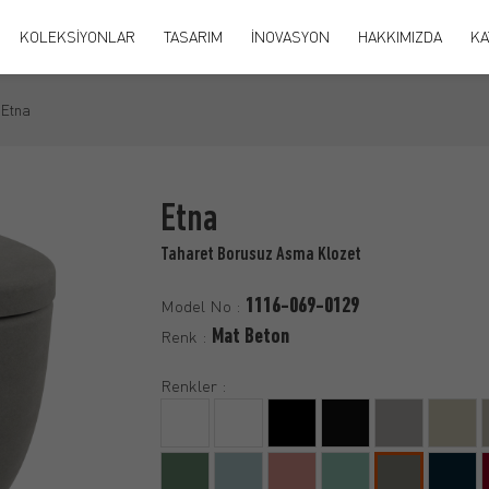
KOLEKSİYONLAR
TASARIM
İNOVASYON
HAKKIMIZDA
KA
Etna
Etna
Taharet Borusuz Asma Klozet
1116-069-0129
Model No :
Mat Beton
Renk :
Renkler :