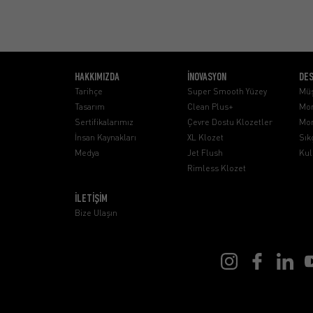
HAKKIMIZDA
İNOVASYON
DE
Tarihçe
Super Smooth Yüzey
Müş
Tasarım
Clean Plus+
Mon
Sertifikalarımız
Çevre Dostu Klozetler
Mon
İnsan Kaynakları
XL Klozet
Sık
Medya
Jet Flush
Kul
Rimless Klozet
İLETİŞİM
Bize Ulaşın