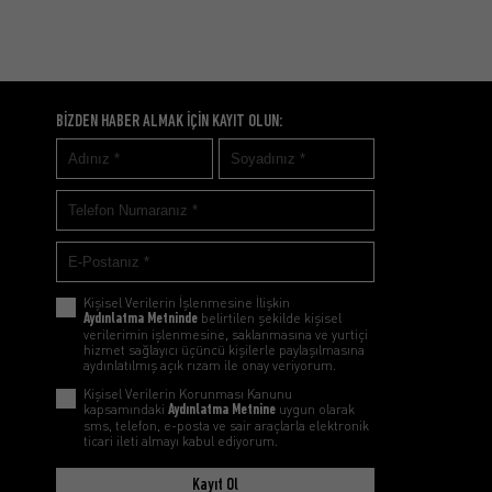
BİZDEN HABER ALMAK İÇİN KAYIT OLUN:
Kişisel Verilerin İşlenmesine İlişkin
Aydınlatma Metninde
belirtilen şekilde kişisel
verilerimin işlenmesine, saklanmasına ve yurtiçi
hizmet sağlayıcı üçüncü kişilerle paylaşılmasına
aydınlatılmış açık rızam ile onay veriyorum.
Kişisel Verilerin Korunması Kanunu
kapsamındaki
Aydınlatma Metnine
uygun olarak
sms, telefon, e-posta ve sair araçlarla elektronik
ticari ileti almayı kabul ediyorum.
Kayıt Ol