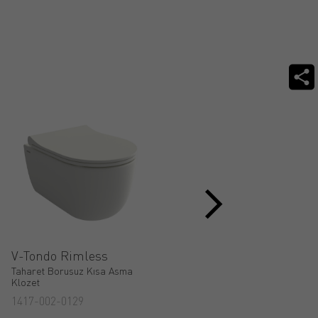
V-Tondo Rimless
Venezia Rimless
Taharet Borusuz Kısa Asma
Gizli Taharet Girişli Yerden
Klozet
Klozet
1417-002-0129
1295-001-0128