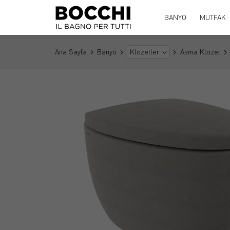
BANYO
MUTFAK
Ana Sayfa
Banyo
Asma Klozet
Klozetler