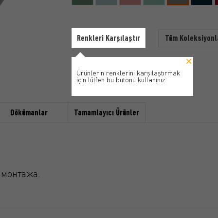
Renkleri Karşılaştır
Tüm Koleksiyonl
Ürünlerin renklerini karşılaştırmak
için lütfen bu butonu kullanınız.
Dökümanlar
Tamamlayıcı Ürünler
 монтажа.