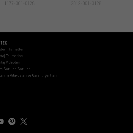
1177-001-0128
2012-001-0128
STEK
teri Hizmetleri
taj Talimatları
taj Videoları
ça Sorulan Sorular
lanım Kılavuzları ve Garanti Şartları