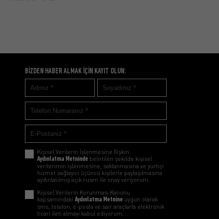
BİZDEN HABER ALMAK İÇİN KAYIT OLUN:
Kişisel Verilerin İşlenmesine İlişkin
Aydınlatma Metninde
belirtilen şekilde kişisel
verilerimin işlenmesine, saklanmasına ve yurtiçi
hizmet sağlayıcı üçüncü kişilerle paylaşılmasına
aydınlatılmış açık rızam ile onay veriyorum.
Kişisel Verilerin Korunması Kanunu
kapsamındaki
Aydınlatma Metnine
uygun olarak
sms, telefon, e-posta ve sair araçlarla elektronik
ticari ileti almayı kabul ediyorum.