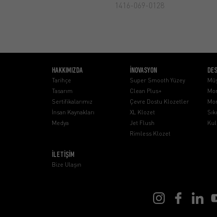
1416-069-0128
HAKKIMIZDA
İNOVASYON
DE
Tarihçe
Super Smooth Yüzey
Müş
Tasarım
Clean Plus+
Mon
Sertifikalarımız
Çevre Dostu Klozetler
Mon
İnsan Kaynakları
XL Klozet
Sık
Medya
Jet Flush
Kul
Rimless Klozet
İLETİŞİM
Bize Ulaşın