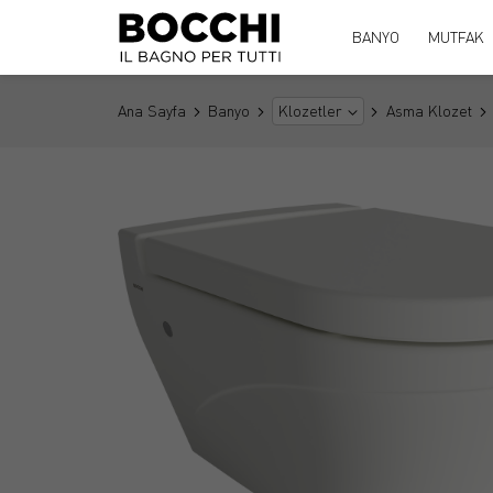
BANYO
MUTFAK
Ana Sayfa
Banyo
Asma Klozet
Klozetler