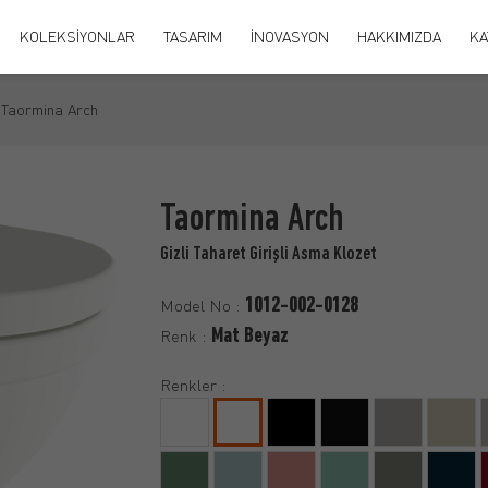
KOLEKSİYONLAR
TASARIM
İNOVASYON
HAKKIMIZDA
KA
Taormina Arch
Taormina Arch
Gizli Taharet Girişli Asma Klozet
1012-002-0128
Model No :
Mat Beyaz
Renk :
Renkler :