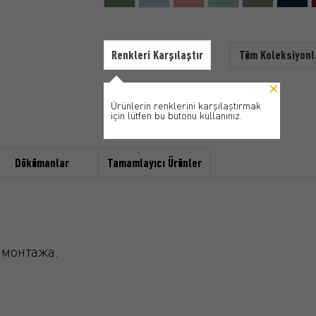
Renkleri Karşılaştır
Tüm Koleksiyonl
Ürünlerin renklerini karşılaştırmak
için lütfen bu butonu kullanınız.
Dökümanlar
Tamamlayıcı Ürünler
 монтажа.