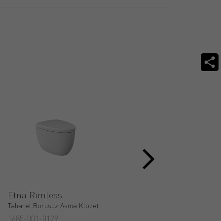
Etna Rimless
Fenice Rimless
Taharet Borusuz Asma Klozet
Taharet Borusuz Asma Klozet
1685-001-0129
1166-032-0129