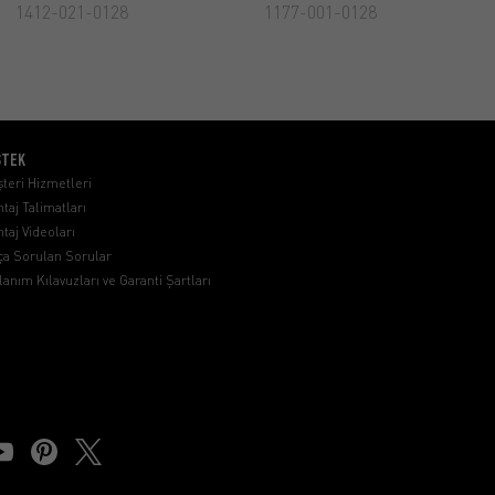
1412-021-0128
1177-001-0128
STEK
teri Hizmetleri
taj Talimatları
taj Videoları
ça Sorulan Sorular
lanım Kılavuzları ve Garanti Şartları