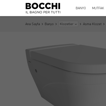
BANYO
MUTFAK
Ana Sayfa
Banyo
Asma Klozet
Klozetler