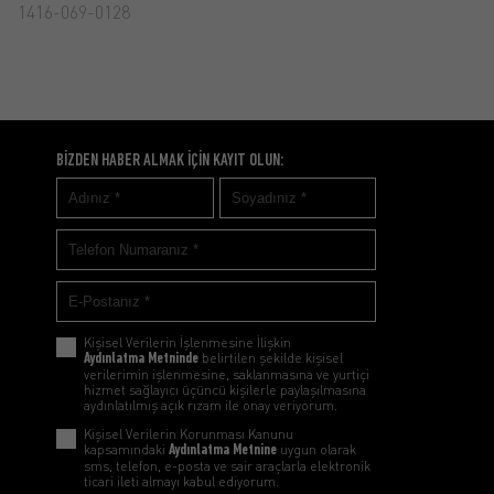
1416-069-0128
2011-001-0128
BİZDEN HABER ALMAK İÇİN KAYIT OLUN:
Kişisel Verilerin İşlenmesine İlişkin
Aydınlatma Metninde
belirtilen şekilde kişisel
verilerimin işlenmesine, saklanmasına ve yurtiçi
hizmet sağlayıcı üçüncü kişilerle paylaşılmasına
aydınlatılmış açık rızam ile onay veriyorum.
Kişisel Verilerin Korunması Kanunu
kapsamındaki
Aydınlatma Metnine
uygun olarak
sms, telefon, e-posta ve sair araçlarla elektronik
ticari ileti almayı kabul ediyorum.