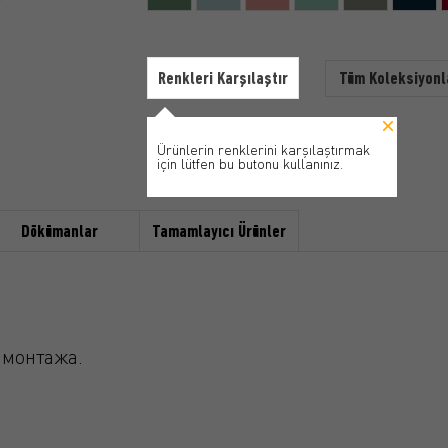
Renkleri Karşılaştır
Tüm Koleksiyonl
Ürünlerin renklerini karşılaştırmak
için lütfen bu butonu kullanınız.
Dökümanlar
Tamamlayıcı Ürünler
 монтажа.