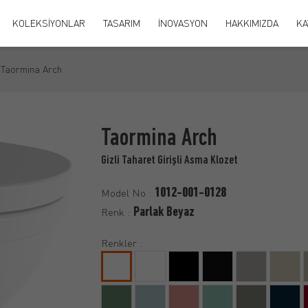
KOLEKSİYONLAR
TASARIM
İNOVASYON
HAKKIMIZDA
KA
Taormina Arch
Taormina Arch
Gizli Taharet Girişli Asma Klozet
1012-001-0128
Model No :
Parlak Beyaz
Renk :
Renkler :