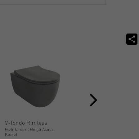
V-Tondo Rimless
Care & Comfort
Gizli Taharet Girişli Asma
Gizli Taharet Girişli Bedensel
Klozet
Engelli Tek Klozet Önü Açık