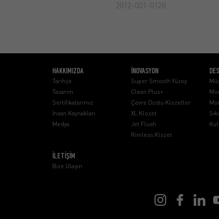
2012-001-0128
HAKKIMIZDA
İNOVASYON
DE
Tarihçe
Super Smooth Yüzey
Müş
Tasarım
Clean Plus+
Mon
Sertifikalarımız
Çevre Dostu Klozetler
Mon
İnsan Kaynakları
XL Klozet
Sık
Medya
Jet Flush
Kul
Rimless Klozet
İLETİŞİM
Bize Ulaşın