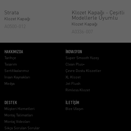
Strata
Klozet Kapağı - Çeşitli
Modellerle Uyumlu
Klozet Kapağı
Klozet Kapağı
A0500-012
A0336-007
HAKKIMIZDA
İNOVASYON
Tarihçe
Super Smooth Yüzey
Tasarım
Clean Plus+
Sertifikalarımız
Çevre Dostu Klozetler
İnsan Kaynakları
XL Klozet
Medya
Jet Flush
Rimless Klozet
DESTEK
İLETİŞİM
Müşteri Hizmetleri
Bize Ulaşın
Montaj Talimatları
Montaj Videoları
Sıkça Sorulan Sorular