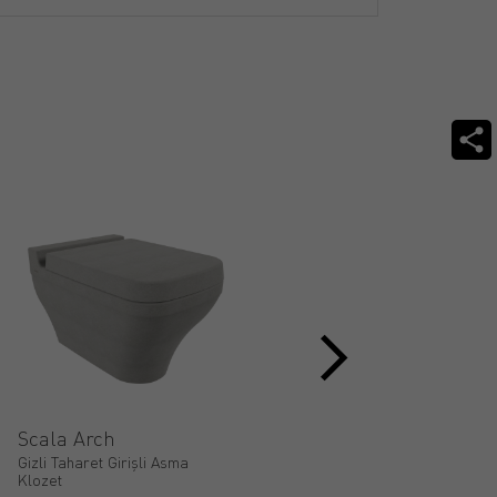
Scala Arch
Classico Lavita
Gizli Taharet Girişli Asma
Gizli Taharet Girişli Asma
Klozet
Klozet