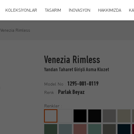
KOLEKSİYONLAR
TASARIM
İNOVASYON
HAKKIMIZDA
KA
Venezia Rimless
Venezia Rimless
Yandan Taharet Girişli Asma Klozet
1295-001-0119
Model No :
Parlak Beyaz
Renk :
Renkler :