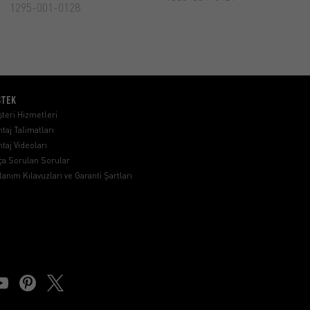
1295-001-0128
STEK
teri Hizmetleri
taj Talimatları
taj Videoları
ça Sorulan Sorular
lanım Kılavuzları ve Garanti Şartları