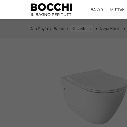
BANYO
MUTFAK
Ana Sayfa
Banyo
Asma Klozet
Klozetler