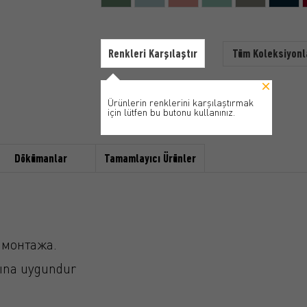
Renkleri Karşılaştır
Tüm Koleksiyonl
Ürünlerin renklerini karşılaştırmak
için lütfen bu butonu kullanınız.
Dökümanlar
Tamamlayıcı Ürünler
 монтажа.
ına uygundur