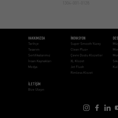
1304-001-0128
HAKKIMIZDA
İNOVASYON
DE
Tarihçe
Super Smooth Yüzey
Müş
Tasarım
Clean Plus+
Mon
Sertifikalarımız
Çevre Dostu Klozetler
Mon
İnsan Kaynakları
XL Klozet
Sık
Medya
Jet Flush
Kul
Rimless Klozet
İLETİŞİM
Bize Ulaşın