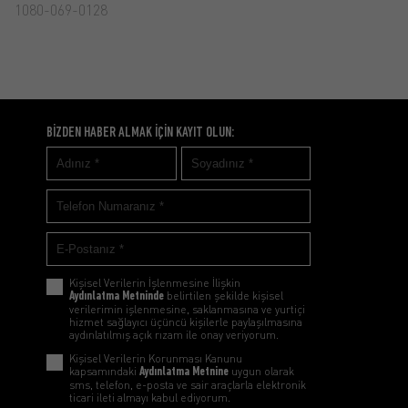
1080-069-0128
1177-001-0128
BİZDEN HABER ALMAK İÇİN KAYIT OLUN:
Kişisel Verilerin İşlenmesine İlişkin
Aydınlatma Metninde
belirtilen şekilde kişisel
verilerimin işlenmesine, saklanmasına ve yurtiçi
hizmet sağlayıcı üçüncü kişilerle paylaşılmasına
aydınlatılmış açık rızam ile onay veriyorum.
Kişisel Verilerin Korunması Kanunu
kapsamındaki
Aydınlatma Metnine
uygun olarak
sms, telefon, e-posta ve sair araçlarla elektronik
ticari ileti almayı kabul ediyorum.