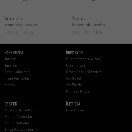
Venezia
Strata
Monoblok Lavabo
Monoblok Lavabo
1083-001-0126
1655-071-0126
HAKKIMIZDA
İNOVASYON
Tarihçe
Super Smooth Yüzey
Tasarım
Clean Plus+
Sertifikalarımız
Çevre Dostu Klozetler
İnsan Kaynakları
XL Klozet
Medya
Jet Flush
Rimless Klozet
DESTEK
İLETİŞİM
Müşteri Hizmetleri
Bize Ulaşın
Montaj Talimatları
Montaj Videoları
Sıkça Sorulan Sorular