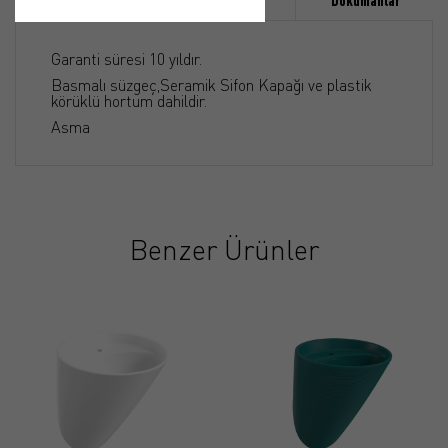
Özellikler
Ürün Detayı
Dökümanlar
Garanti süresi 10 yıldır.
Basmalı süzgeç,Seramik Sifon Kapağı ve plastik
körüklü hortum dahildir.
Asma
Benzer Ürünler