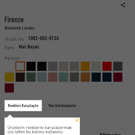
Firenze
Monoblok Lavabo
1082-002-0126
Model No :
Mat Beyaz
Renk :
Renkler :
Renkleri Karşılaştır
Tüm Koleksiyonlar
Ürünlerin renklerini karşılaştırmak
için lütfen bu butonu kullanınız.