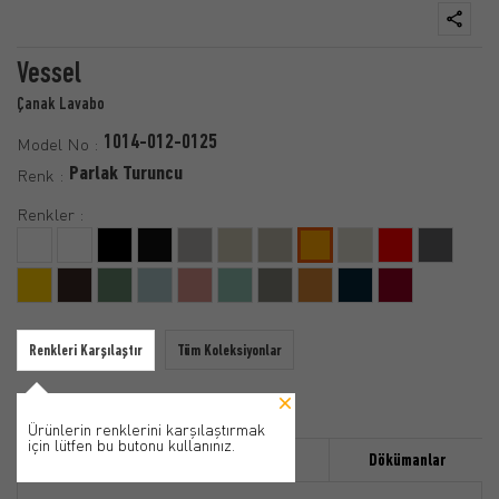
Vessel
Çanak Lavabo
1014-012-0125
Model No :
Parlak Turuncu
Renk :
Renkler :
Renkleri Karşılaştır
Tüm Koleksiyonlar
Ürünlerin renklerini karşılaştırmak
için lütfen bu butonu kullanınız.
Özellikler
Ürün Detayı
Dökümanlar