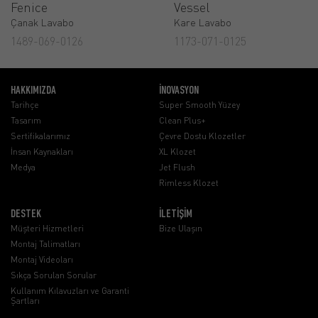
Fenice
Vessel
Çanak Lavabo
Kare Lavabo
1489-069-0126
1173-071-0125
HAKKIMIZDA
İNOVASYON
Tarihçe
Super Smooth Yüzey
Tasarım
Clean Plus+
Sertifikalarımız
Çevre Dostu Klozetler
İnsan Kaynakları
XL Klozet
Medya
Jet Flush
Rimless Klozet
DESTEK
İLETİŞİM
Müşteri Hizmetleri
Bize Ulaşın
Montaj Talimatları
Montaj Videoları
Sıkça Sorulan Sorular
Kullanım Kılavuzları ve Garanti
Şartları