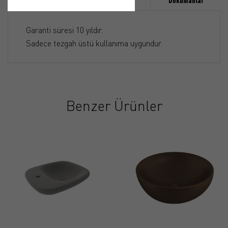
Özellikler
Ürün Detayı
Dökümanlar
Garanti süresi 10 yıldır.
Sadece tezgah üstü kullanıma uygundur.
Benzer Ürünler