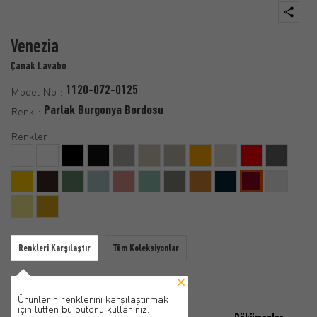
Venezia
Çanak Lavabo
1120-072-0125
Model No :
Parlak Burgonya Bordosu
Renk :
Renkler :
Renkleri Karşılaştır
Tüm Koleksiyonlar
Ürünlerin renklerini karşılaştırmak
için lütfen bu butonu kullanınız.