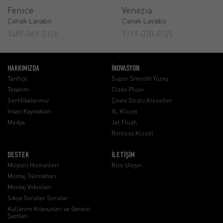
Fenice
Venezia
Çanak Lavabo
Çanak Lavabo
1489-069-0126
1119-070-0125
HAKKIMIZDA
İNOVASYON
Tarihçe
Super Smooth Yüzey
Tasarım
Clean Plus+
Sertifikalarımız
Çevre Dostu Klozetler
İnsan Kaynakları
XL Klozet
Medya
Jet Flush
Rimless Klozet
DESTEK
İLETİŞİM
Müşteri Hizmetleri
Bize Ulaşın
Montaj Talimatları
Montaj Videoları
Sıkça Sorulan Sorular
Kullanım Kılavuzları ve Garanti
Şartları