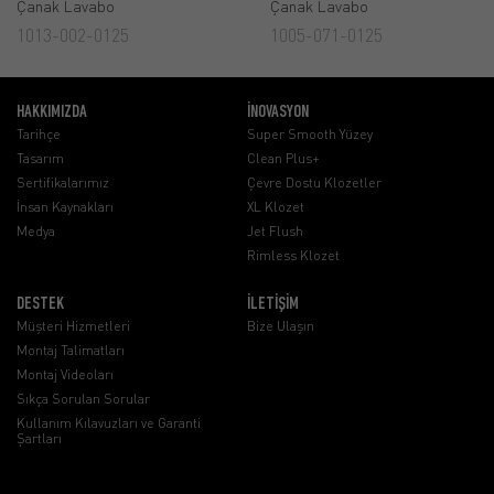
Çanak Lavabo
Çanak Lavabo
1013-002-0125
1005-071-0125
HAKKIMIZDA
İNOVASYON
Tarihçe
Super Smooth Yüzey
Tasarım
Clean Plus+
Sertifikalarımız
Çevre Dostu Klozetler
İnsan Kaynakları
XL Klozet
Medya
Jet Flush
Rimless Klozet
DESTEK
İLETİŞİM
Müşteri Hizmetleri
Bize Ulaşın
Montaj Talimatları
Montaj Videoları
Sıkça Sorulan Sorular
Kullanım Kılavuzları ve Garanti
Şartları