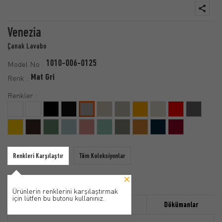
Venezia
Çanak Lavabo
1010-006-0125
Model No :
Mat Gri
Renk :
Renkler :
Renkleri Karşılaştır
Tüm Koleksiyonlar
Ürünlerin renklerini karşılaştırmak
için lütfen bu butonu kullanınız.
Özellikler
Ürün Detayı
Dökümanlar