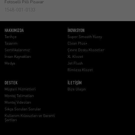
Fotoselli Pilli Pisuvar
1548-001-0133
HAKKIMIZDA
İNOVASYON
Tarihçe
Super Smooth Yüzey
Tasarım
Clean Plus+
Sertifikalarımız
Çevre Dostu Klozetler
İnsan Kaynakları
XL Klozet
Medya
Jet Flush
Rimless Klozet
DESTEK
İLETİŞİM
Müşteri Hizmetleri
Bize Ulaşın
Montaj Talimatları
Montaj Videoları
Sıkça Sorulan Sorular
Kullanım Kılavuzları ve Garanti
Şartları