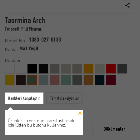
Taormina Arch
Fotoselli Pilli Pisuvar
1383-027-0133
Model No :
Mat Yeşil
Renk :
Renkler :
Renkleri Karşılaştır
Tüm Koleksiyonlar
Ürünlerin renklerini karşılaştırmak
için lütfen bu butonu kullanınız.
Özellikler
Ürün Detayı
Dökümanlar