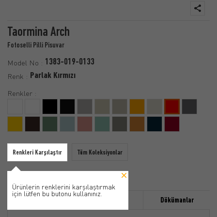
Taormina Arch
Fotoselli Pilli Pisuvar
1383-019-0133
Model No :
Parlak Kırmızı
Renk :
Renkler :
Renkleri Karşılaştır
Tüm Koleksiyonlar
Ürünlerin renklerini karşılaştırmak
için lütfen bu butonu kullanınız.
Özellikler
Ürün Detayı
Dökümanlar