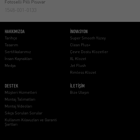
Fotoselli Pilli Pisuvar
1548-001-0133
HAKKIMIZDA
İNOVASYON
Tarihçe
Super Smooth Yüzey
Tasarım
Clean Plus+
Sertifikalarımız
Çevre Dostu Klozetler
İnsan Kaynakları
XL Klozet
Medya
Jet Flush
Rimless Klozet
DESTEK
İLETİŞİM
Müşteri Hizmetleri
Bize Ulaşın
Montaj Talimatları
Montaj Videoları
Sıkça Sorulan Sorular
Kullanım Kılavuzları ve Garanti
Şartları