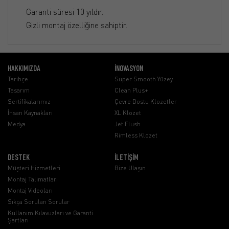
Garanti süresi 10 yıldır.
Gizli montaj özelliğine sahiptir.
HAKKIMIZDA
İNOVASYON
Tarihçe
Super Smooth Yüzey
Tasarım
Clean Plus+
Sertifikalarımız
Çevre Dostu Klozetler
İnsan Kaynakları
XL Klozet
Medya
Jet Flush
Rimless Klozet
DESTEK
İLETİŞİM
Müşteri Hizmetleri
Bize Ulaşın
Montaj Talimatları
Montaj Videoları
Sıkça Sorulan Sorular
Kullanım Kılavuzları ve Garanti
Şartları