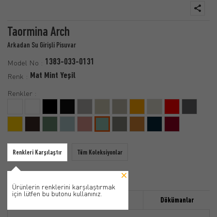
Taormina Arch
Arkadan Su Girişli Pisuvar
1383-033-0131
Model No :
Mat Mint Yeşil
Renk :
Renkler :
Renkleri Karşılaştır
Tüm Koleksiyonlar
Ürünlerin renklerini karşılaştırmak
için lütfen bu butonu kullanınız.
Özellikler
Ürün Detayı
Dökümanlar