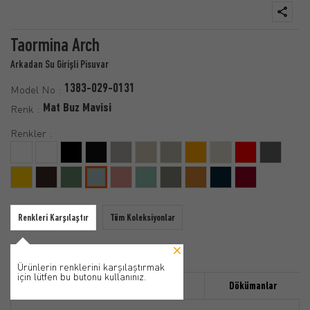
Taormina Arch
Arkadan Su Girişli Pisuvar
1383-029-0131
Model No :
Mat Buz Mavisi
Renk :
Renkler :
Renkleri Karşılaştır
Tüm Koleksiyonlar
Ürünlerin renklerini karşılaştırmak
için lütfen bu butonu kullanınız.
Özellikler
Ürün Detayı
Dökümanlar