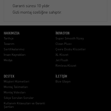
Garanti süresi 10 yıldır.
Gizli montaj özelliğine sahiptir.
HAKKIMIZDA
İNOVASYON
Tarihçe
Super Smooth Yüzey
Tasarım
Clean Plus+
Sertifikalarımız
Çevre Dostu Klozetler
İnsan Kaynakları
XL Klozet
Medya
Jet Flush
Rimless Klozet
DESTEK
İLETİŞİM
Müşteri Hizmetleri
Bize Ulaşın
Montaj Talimatları
Montaj Videoları
Sıkça Sorulan Sorular
Kullanım Kılavuzları ve Garanti
Şartları