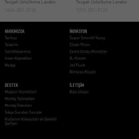
Tezgah Üstü/Asma Lavabo
Tezgah Üstü/Asma Lavabo
1644-001-0126
1015-001-0126
HAKKIMIZDA
İNOVASYON
Tarihçe
Super Smooth Yüzey
Tasarım
Clean Plus+
Sertifikalarımız
Çevre Dostu Klozetler
İnsan Kaynakları
XL Klozet
Medya
Jet Flush
Rimless Klozet
DESTEK
İLETİŞİM
Müşteri Hizmetleri
Bize Ulaşın
Montaj Talimatları
Montaj Videoları
Sıkça Sorulan Sorular
Kullanım Kılavuzları ve Garanti
Şartları