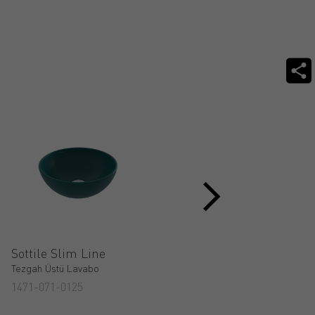
Sottile Slim Line
Sottile Slim Line
Tezgah Üstü Lavabo
Tezgah Üstü Lavabo
1471-071-0125
1599-071-0126