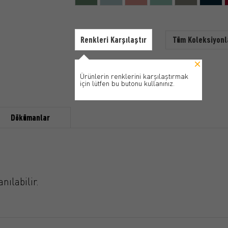
Renkleri Karşılaştır
Tüm Koleksiyonl
Ürünlerin renklerini karşılaştırmak
için lütfen bu butonu kullanınız.
Dökümanlar
ılabilir.