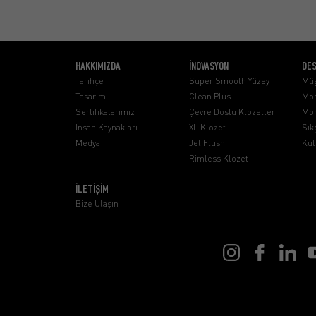
HAKKIMIZDA
İNOVASYON
DE
Tarihçe
Super Smooth Yüzey
Müş
Tasarım
Clean Plus+
Mon
Sertifikalarımız
Çevre Dostu Klozetler
Mon
İnsan Kaynakları
XL Klozet
Sık
Medya
Jet Flush
Kul
Rimless Klozet
İLETİŞİM
Bize Ulaşın