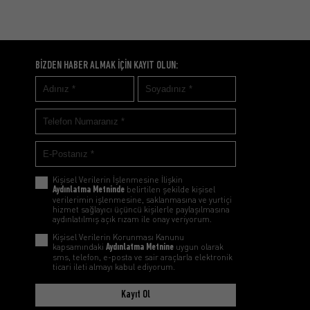
BİZDEN HABER ALMAK İÇİN KAYIT OLUN:
Kişisel Verilerin İşlenmesine İlişkin
Aydınlatma Metninde
belirtilen şekilde kişisel
verilerimin işlenmesine, saklanmasına ve yurtiçi
hizmet sağlayıcı üçüncü kişilerle paylaşılmasına
aydınlatılmış açık rızam ile onay veriyorum.
Kişisel Verilerin Korunması Kanunu
kapsamındaki
Aydınlatma Metnine
uygun olarak
sms, telefon, e-posta ve sair araçlarla elektronik
ticari ileti almayı kabul ediyorum.
Kayıt Ol