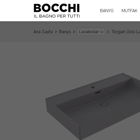
BANYO
MUTFAK
Ana Sayfa
Banyo
Tezgah Üstü L
Lavabolar