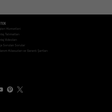
STEK
teri Hizmetleri
taj Talimatları
taj Videoları
ça Sorulan Sorular
lanım Kılavuzları ve Garanti Şartları