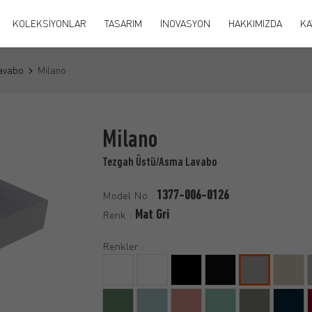
KOLEKSİYONLAR
TASARIM
İNOVASYON
HAKKIMIZDA
KA
avabo
Milano
Milano
Tezgah Üstü/Asma Lavabo
1377-006-0126
Model No :
Mat Gri
Renk :
Renkler :