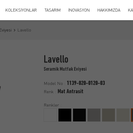
KOLEKSİYONLAR
TASARIM
İNOVASYON
HAKKIMIZDA
KA
Eviyesi
Lavello
Lavello
Seramik Mutfak Eviyesi
1139-020-0120-03
Model No :
Mat Antrasit
Renk :
Renkler :