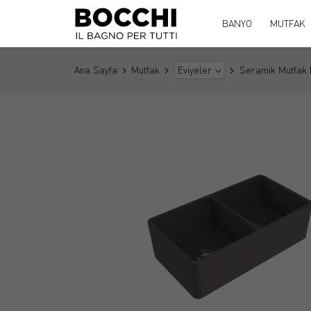
BANYO
MUTFAK
Ana Sayfa
Mutfak
Seramik Mutfak 
Eviyeler