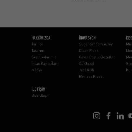
HAKKIMIZDA
İNOVASYON
DE
Tarihçe
Super Smooth Yüzey
Müş
Tasarım
Clean Plus+
Mon
Sertifikalarımız
Çevre Dostu Klozetler
Mon
İnsan Kaynakları
XL Klozet
Sık
Medya
Jet Flush
Kul
Rimless Klozet
İLETİŞİM
Bize Ulaşın