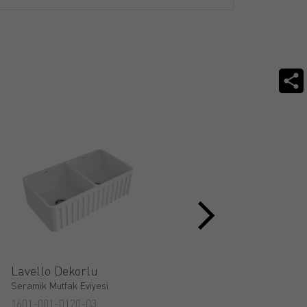
Lavello Dekorlu
Sotto
Seramik Mutfak Eviyesi
Seramik Mutfak Eviyesi
1601-001-0120-03
1636-001-0141-03