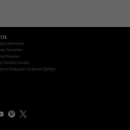
STEK
teri Hizmetleri
taj Talimatları
taj Videoları
ça Sorulan Sorular
lanım Kılavuzları ve Garanti Şartları