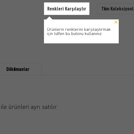
Renkleri Karşılaştır
Tüm Koleksiyonl
Ürünlerin renklerini karşılaştırmak
için lütfen bu butonu kullanınız.
Dökümanlar
le ürünleri ayrı satılır.