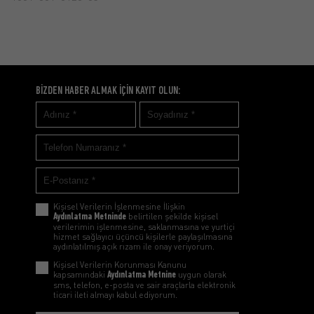
BİZDEN HABER ALMAK İÇİN KAYIT OLUN:
Kişisel Verilerin İşlenmesine İlişkin
Aydınlatma Metninde
belirtilen şekilde kişisel
verilerimin işlenmesine, saklanmasına ve yurtiçi
hizmet sağlayıcı üçüncü kişilerle paylaşılmasına
aydınlatılmış açık rızam ile onay veriyorum.
Kişisel Verilerin Korunması Kanunu
kapsamındaki
Aydınlatma Metnine
uygun olarak
sms, telefon, e-posta ve sair araçlarla elektronik
ticari ileti almayı kabul ediyorum.