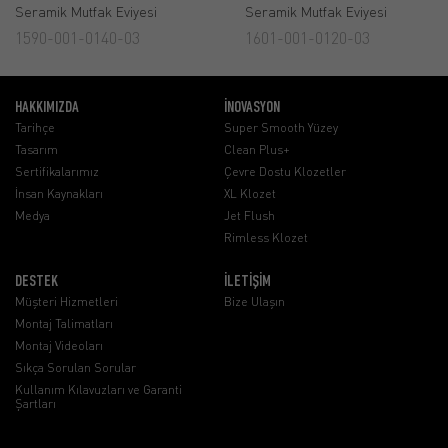
Seramik Mutfak Eviyesi
Seramik Mutfak Eviyesi
1590-001-0140-03
1601-001-0120-03
HAKKIMIZDA
İNOVASYON
Tarihçe
Super Smooth Yüzey
Tasarım
Clean Plus+
Sertifikalarımız
Çevre Dostu Klozetler
İnsan Kaynakları
XL Klozet
Medya
Jet Flush
Rimless Klozet
DESTEK
İLETİŞİM
Müşteri Hizmetleri
Bize Ulaşın
Montaj Talimatları
Montaj Videoları
Sıkça Sorulan Sorular
Kullanım Kılavuzları ve Garanti
Şartları