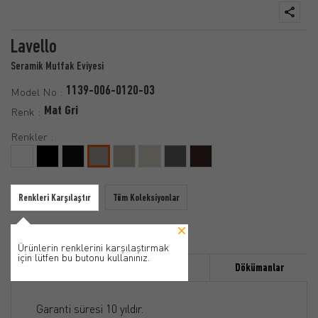
Lavello
Seramik Mutfak Eviyesi
1139-006-0120-03
Model No :
Mat Gri
Renk :
Renkler :
Renkleri Karşılaştır
Tüm Koleksiyonlar
Ürünlerin renklerini karşılaştırmak
için lütfen bu butonu kullanınız.
Özellikler
Ürün Detayı
Dökümanlar
Garanti süresi 10 yıldır.