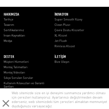
HAKKIMIZDA
İNOVASYON
Tarihçe
Super Smooth Yüzey
Tasarım
Clean Plus+
Sertifikalarımız
Çevre Dostu Klozetler
İnsan Kaynakları
XL Klozet
Medya
Jet Flush
Rimless Klozet
DESTEK
İLETİŞİM
Müşteri Hizmetleri
Bize Ulaşın
Montaj Talimatları
Montaj Videoları
Sıkça Sorulan Sorular
Kullanım Kılavuzları ve Garanti
Şartları
Web sitemizde size en iyi deneyimi sunmamıza yardımcı olması
için çerezleri kullanıyoruz. Ayarlarınızı değiştirmeden devam
ederseniz, web sitemizdeki tüm çerezleri almaktan memnuniyet
duyduğunuzu varsayacağız.
lenovo notebook