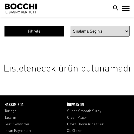
Filtrele
Listelenecek ürün bulunamadı
HAKKIMIZDA
İNOVASYON
Tarihçe
Super Smooth Yüzey
Tasarım
Clean Plus+
Sertifikalarımız
Çevre Dostu Klozetler
İnsan Kaynakları
XL Klozet