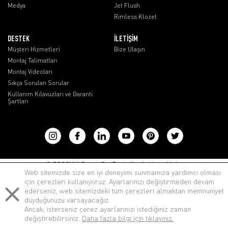
Medya
Jet Flush
Rimless Klozet
DESTEK
İLETİŞİM
Müşteri Hizmetleri
Bize Ulaşın
Montaj Talimatları
Montaj Videoları
Sıkça Sorulan Sorular
Kullanım Kılavuzları ve Garanti
Şartları
lenovo notebook
© BOCCHI Il Bagno Per Tutti - Her hakkı saklıdır.
Web sitemizde size en iyi deneyimi sunmamıza yardımcı olması
için çerezleri kullanıyoruz. Ayarlarınızı değiştirmeden devam
ederseniz, web sitemizdeki tüm çerezleri almaktan memnuniyet
duyduğunuzu varsayacağız.
Ancak, isterseniz çerez ayarlarınızı istediğiniz zaman
değiştirebilirsiniz.
Daha fazla bilgi için tıklayınız.
.