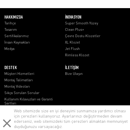
HAKKIMIZDA
İNOVASYON
Tarihçe
Super Smooth Yüzey
Tasarım
Clean Plus+
Sertifikalarımız
Çevre Dostu Klozetler
İnsan Kaynakları
XL Klozet
Medya
Jet Flush
Rimless Klozet
DESTEK
İLETİŞİM
Müşteri Hizmetleri
Bize Ulaşın
Montaj Talimatları
Montaj Videoları
Sıkça Sorulan Sorular
Kullanım Kılavuzları ve Garanti
Şartları
Web sitemizde size en iyi deneyimi sunmamıza yardımcı olması
için çerezleri kullanıyoruz. Ayarlarınızı değiştirmeden devam
ederseniz, web sitemizdeki tüm çerezleri almaktan memnuniyet
duyduğunuzu varsayacağız.
lenovo notebook