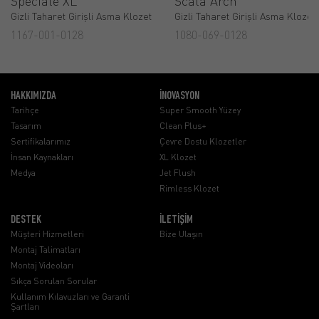
Speciale XL
Scala Arch
Gizli Taharet Girişli Asma Klozet
Gizli Taharet Girişli Asma Klozet
1167-001-0128
1080-069-0128
HAKKIMIZDA
İNOVASYON
Tarihçe
Super Smooth Yüzey
Tasarım
Clean Plus+
Sertifikalarımız
Çevre Dostu Klozetler
İnsan Kaynakları
XL Klozet
Medya
Jet Flush
Rimless Klozet
DESTEK
İLETİŞİM
Müşteri Hizmetleri
Bize Ulaşın
Montaj Talimatları
Montaj Videoları
Sıkça Sorulan Sorular
Kullanım Kılavuzları ve Garanti
Şartları