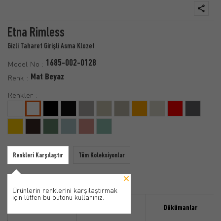
Etna Rimless
Gizli Taharet Girişli Asma Klozet
1685-002-0128
Model No :
Mat Beyaz
Renk :
Renkler :
Renkleri Karşılaştır
Tüm Koleksiyonlar
Ürünlerin renklerini karşılaştırmak
için lütfen bu butonu kullanınız.
Özellikler
Ürün Detayı
Dökümanlar