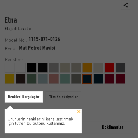
Etna
Etajerli Lavabo
1115-071-0126
Model No :
Mat Petrol Mavisi
Renk :
Renkler :
Renkleri Karşılaştır
Tüm Koleksiyonlar
Ürünlerin renklerini karşılaştırmak
için lütfen bu butonu kullanınız.
Özellikler
Ürün Detayı
Dökümanlar