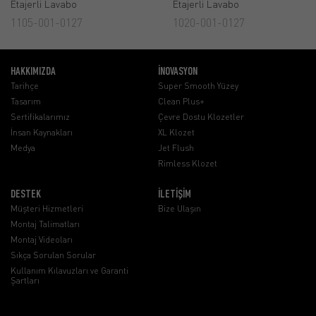
Etajerli Lavabo
Etajerli Lavabo
1105-001-0127
1020-001-0127
HAKKIMIZDA
İNOVASYON
Tarihçe
Super Smooth Yüzey
Tasarım
Clean Plus+
Sertifikalarımız
Çevre Dostu Klozetler
İnsan Kaynakları
XL Klozet
Medya
Jet Flush
Rimless Klozet
DESTEK
İLETİŞİM
Müşteri Hizmetleri
Bize Ulaşın
Montaj Talimatları
Montaj Videoları
Sıkça Sorulan Sorular
Kullanım Kılavuzları ve Garanti
Şartları