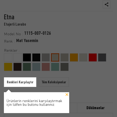
Etna
Etajerli Lavabo
1115-007-0126
Model No :
Mat Yasemin
Renk :
Renkler :
Renkleri Karşılaştır
Tüm Koleksiyonlar
Ürünlerin renklerini karşılaştırmak
için lütfen bu butonu kullanınız.
Özellikler
Ürün Detayı
Dökümanlar