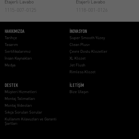
Etajerli Lavabo
Etajerli Lavabo
1115-007-0125
1118-001-0126
HAKKIMIZDA
İNOVASYON
Tarihçe
Super Smooth Yüzey
Tasarım
Clean Plus+
Sertifikalarımız
Çevre Dostu Klozetler
İnsan Kaynakları
XL Klozet
Medya
Jet Flush
Rimless Klozet
DESTEK
İLETİŞİM
Müşteri Hizmetleri
Bize Ulaşın
Montaj Talimatları
Montaj Videoları
Sıkça Sorulan Sorular
Kullanım Kılavuzları ve Garanti
Şartları