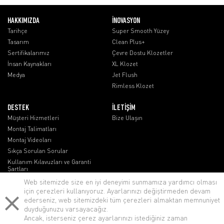
HAKKIMIZDA
İNOVASYON
Tarihçe
Super Smooth Yüzey
Tasarım
Clean Plus+
Sertifikalarımız
Çevre Dostu Klozetler
İnsan Kaynakları
XL Klozet
Medya
Jet Flush
Rimless Klozet
DESTEK
İLETİŞİM
Müşteri Hizmetleri
Bize Ulaşın
Montaj Talimatları
Montaj Videoları
Sıkça Sorulan Sorular
Kullanım Kılavuzları ve Garanti
Şartları
Web sitemizde size en iyi deneyimi sunmamıza yardımcı olması
için çerezleri kullanıyoruz. Ayarlarınızı değiştirmeden devam
ederseniz, web sitemizdeki tüm çerezleri almaktan memnuniyet
duyduğunuzu varsayacağız.
lenovo notebook
Ancak, isterseniz çerez ayarlarınızı istediğiniz zaman