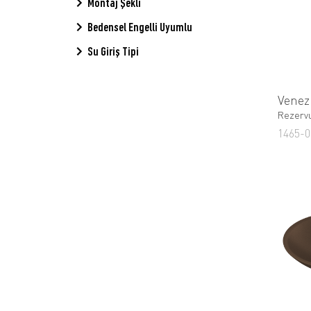
Montaj Şekli
Bedensel Engelli Uyumlu
Su Giriş Tipi
Venez
Rezerv
1465-0