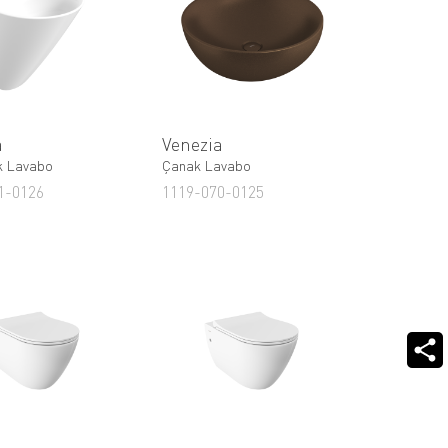
a
Venezia
k Lavabo
Çanak Lavabo
1-0126
1119-070-0125