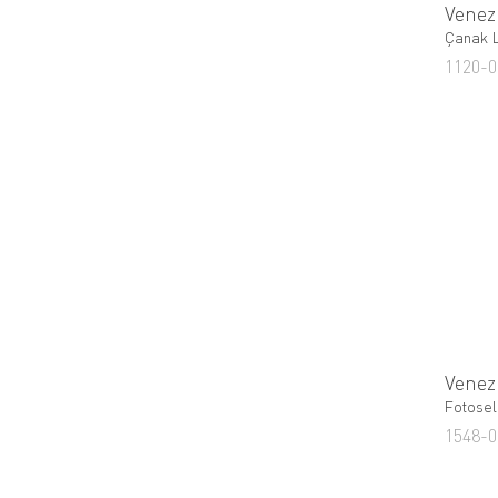
Venez
Çanak 
1120-0
Venez
Fotosell
1548-0