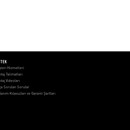
STEK
teri Hizmetleri
taj Talimatları
taj Videoları
ça Sorulan Sorular
lanım Kılavuzları ve Garanti Şartları