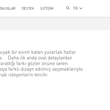
TR
TALOGLAR
DESTEK
İLETİŞİM
şak bir esinti katan yuvarlak hatlar
a… Daha ilk anda oval detaylardan
arattığı farkı gözler önüne seren
oya farklı dizayn edilmiş seçenekleriyle
k isteyenlerin tercihi.