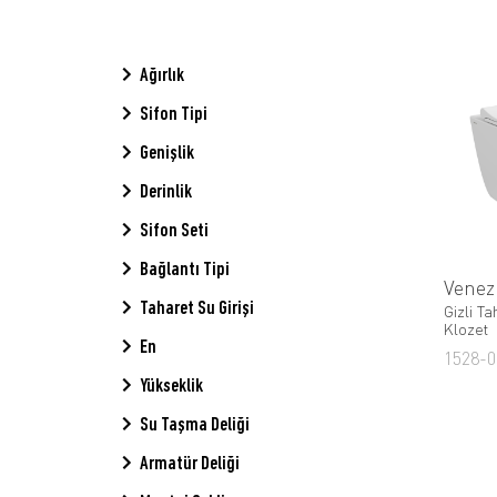
Ağırlık
Sifon Tipi
Genişlik
Derinlik
Sifon Seti
Bağlantı Tipi
Venez
Taharet Su Girişi
Gizli Ta
Klozet
En
1528-0
Yükseklik
Su Taşma Deliği
Armatür Deliği