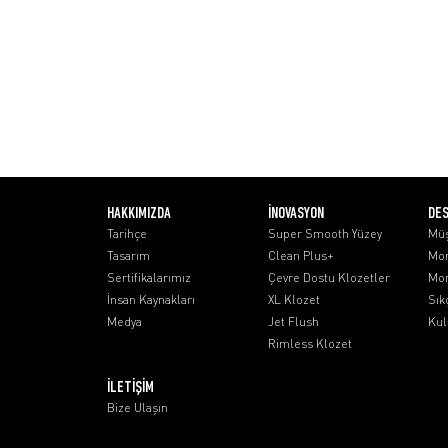
HAKKIMIZDA
İNOVASYON
DE
Tarihçe
Super Smooth Yüzey
Müş
Tasarım
Clean Plus+
Mon
Sertifikalarımız
Çevre Dostu Klozetler
Mon
İnsan Kaynakları
XL Klozet
Sık
Medya
Jet Flush
Kul
Rimless Klozet
İLETİŞİM
Bize Ulaşın