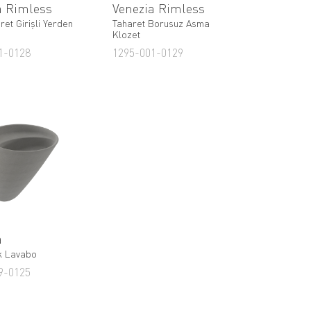
a Rimless
Venezia Rimless
aret Girişli Yerden
Taharet Borusuz Asma
Klozet
1-0128
1295-001-0129
a
k Lavabo
9-0125