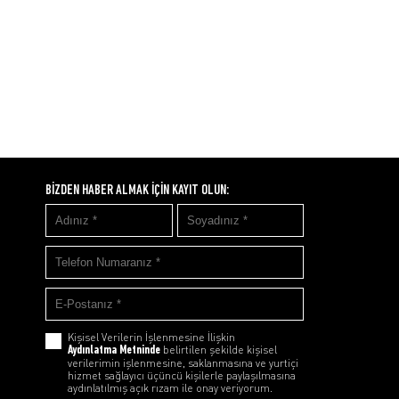
BİZDEN HABER ALMAK İÇİN KAYIT OLUN:
Kişisel Verilerin İşlenmesine İlişkin
Aydınlatma Metninde
belirtilen şekilde kişisel
verilerimin işlenmesine, saklanmasına ve yurtiçi
hizmet sağlayıcı üçüncü kişilerle paylaşılmasına
aydınlatılmış açık rızam ile onay veriyorum.