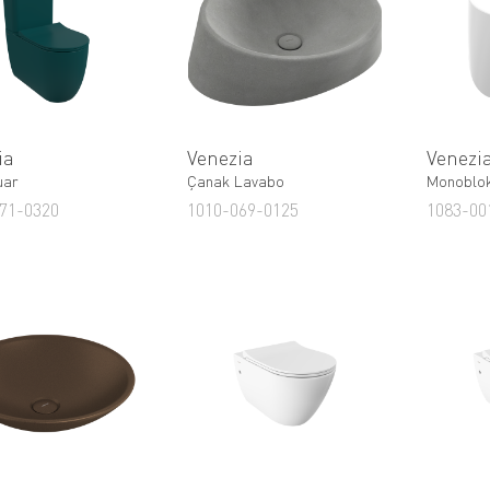
ia
Venezia
Venezi
uar
Çanak Lavabo
Monoblo
71-0320
1010-069-0125
1083-00