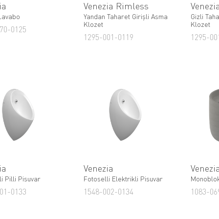
ia
Venezia Rimless
Venezi
Lavabo
Yandan Taharet Girişli Asma
Gizli Tah
Klozet
Klozet
70-0125
1295-001-0119
1295-00
ia
Venezia
Venezi
i Pilli Pisuvar
Fotoselli Elektrikli Pisuvar
Monoblo
01-0133
1548-002-0134
1083-06