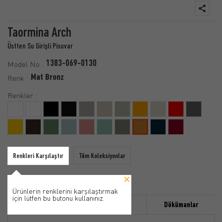
Taormina Arch
Üstten Su Girişli Pisuvar
1383-069-0130
Model No :
Mat Bronz
Renk :
Renkler :
Renkleri Karşılaştır
Tüm Koleksiyonlar
Ürünlerin renklerini karşılaştırmak
için lütfen bu butonu kullanınız.
Özellikler
Ürün Detayı
Dökümanlar