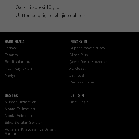
Garanti süresi 10 yıldır.
Üstten su girişli özelliğine sahiptir.
HAKKIMIZDA
İNOVASYON
Tarihçe
Super Smooth Yüzey
Tasarım
Clean Plus+
Sertifikalarımız
Çevre Dostu Klozetler
İnsan Kaynakları
XL Klozet
Medya
Jet Flush
Rimless Klozet
DESTEK
İLETİŞİM
Müşteri Hizmetleri
Bize Ulaşın
Montaj Talimatları
Montaj Videoları
Sıkça Sorulan Sorular
Kullanım Kılavuzları ve Garanti
Şartları