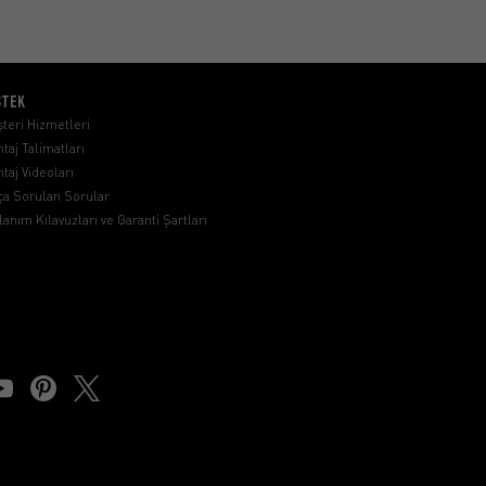
STEK
teri Hizmetleri
taj Talimatları
taj Videoları
ça Sorulan Sorular
lanım Kılavuzları ve Garanti Şartları