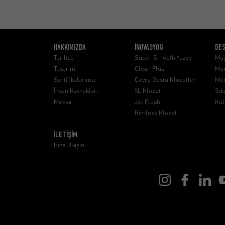
HAKKIMIZDA
İNOVASYON
DE
Tarihçe
Super Smooth Yüzey
Müş
Tasarım
Clean Plus+
Mon
Sertifikalarımız
Çevre Dostu Klozetler
Mon
İnsan Kaynakları
XL Klozet
Sık
Medya
Jet Flush
Kul
Rimless Klozet
İLETİŞİM
Bize Ulaşın