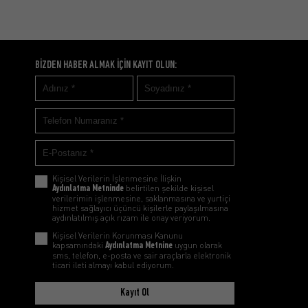
BİZDEN HABER ALMAK İÇİN KAYIT OLUN:
Kişisel Verilerin İşlenmesine İlişkin
Aydınlatma Metninde
belirtilen şekilde kişisel
verilerimin işlenmesine, saklanmasına ve yurtiçi
hizmet sağlayıcı üçüncü kişilerle paylaşılmasına
aydınlatılmış açık rızam ile onay veriyorum.
Kişisel Verilerin Korunması Kanunu
kapsamındaki
Aydınlatma Metnine
uygun olarak
sms, telefon, e-posta ve sair araçlarla elektronik
ticari ileti almayı kabul ediyorum.
Kayıt Ol