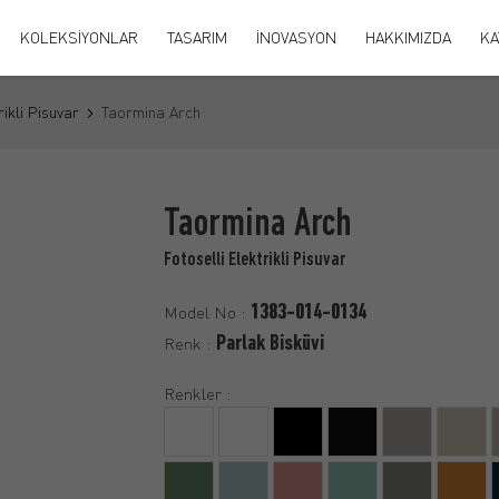
KOLEKSİYONLAR
TASARIM
İNOVASYON
HAKKIMIZDA
KA
rikli Pisuvar
Taormina Arch
Taormina Arch
Fotoselli Elektrikli Pisuvar
1383-014-0134
Model No :
Parlak Bisküvi
Renk :
Renkler :