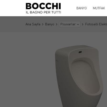
BANYO
MUTFAK
Ana Sayfa
Banyo
Fotoselli Elekt
Pisuvarlar