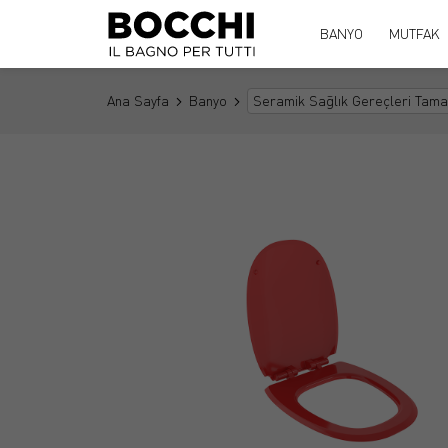
BANYO
MUTFAK
Ana Sayfa
Banyo
Seramik Sağlık Gereçleri Tama