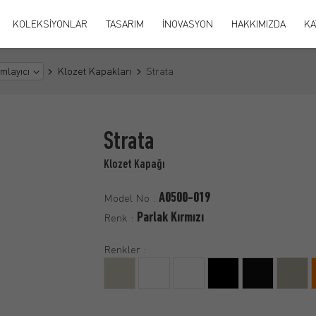
KOLEKSİYONLAR
TASARIM
İNOVASYON
HAKKIMIZDA
KA
Klozet Kapakları
mlayıcı
Strata
Strata
Klozet Kapağı
A0500-019
Model No :
Parlak Kırmızı
Renk :
Renkler :