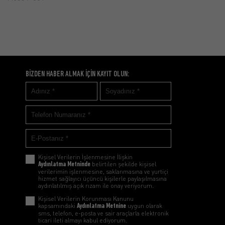
A0312-004
BİZDEN HABER ALMAK İÇİN KAYIT OLUN:
Kişisel Verilerin İşlenmesine İlişkin
Aydınlatma Metninde
belirtilen şekilde kişisel
verilerimin işlenmesine, saklanmasına ve yurtiçi
hizmet sağlayıcı üçüncü kişilerle paylaşılmasına
aydınlatılmış açık rızam ile onay veriyorum.
Kişisel Verilerin Korunması Kanunu
kapsamındaki
Aydınlatma Metnine
uygun olarak
sms, telefon, e-posta ve sair araçlarla elektronik
ticari ileti almayı kabul ediyorum.