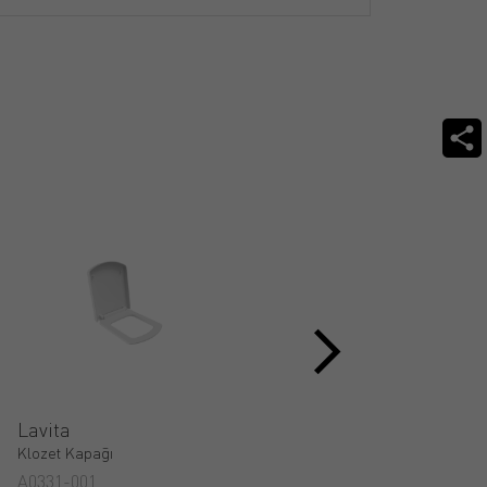
Lavita
Klozet Kapağı - Çeşitli
Modellerle Uyumlu
Klozet Kapağı
Klozet Kapağı
A0331-001