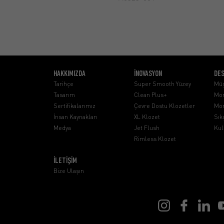
HAKKIMIZDA
İNOVASYON
DE
Tarihçe
Super Smooth Yüzey
Müş
Tasarım
Clean Plus+
Mon
Sertifikalarımız
Çevre Dostu Klozetler
Mon
İnsan Kaynakları
XL Klozet
Sık
Medya
Jet Flush
Kul
Rimless Klozet
İLETİŞİM
Bize Ulaşın