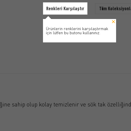
Renkleri Karşılaştır
Tüm Koleksiyonl
Ürünlerin renklerini karşılaştırmak
için lütfen bu butonu kullanınız.
ğine sahip olup kolay temizlenir ve sök tak özelliğind