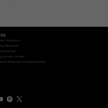
STEK
teri Hizmetleri
taj Talimatları
taj Videoları
ça Sorulan Sorular
lanım Kılavuzları ve Garanti Şartları