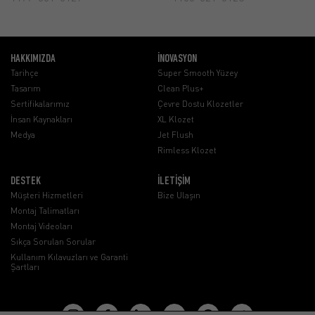
HAKKIMIZDA
İNOVASYON
Tarihçe
Super Smooth Yüzey
Tasarım
Clean Plus+
Sertifikalarımız
Çevre Dostu Klozetler
İnsan Kaynakları
XL Klozet
Medya
Jet Flush
Rimless Klozet
DESTEK
İLETİŞİM
Müşteri Hizmetleri
Bize Ulaşın
Montaj Talimatları
Montaj Videoları
Sıkça Sorulan Sorular
Kullanım Kılavuzları ve Garanti
Şartları