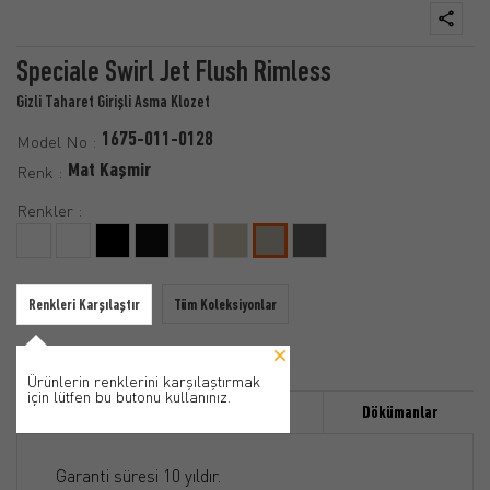
Speciale Swirl Jet Flush Rimless
Gizli Taharet Girişli Asma Klozet
1675-011-0128
Model No :
Mat Kaşmir
Renk :
Renkler :
Renkleri Karşılaştır
Tüm Koleksiyonlar
Ürünlerin renklerini karşılaştırmak
için lütfen bu butonu kullanınız.
Özellikler
Ürün Detayı
Dökümanlar
Garanti süresi 10 yıldır.