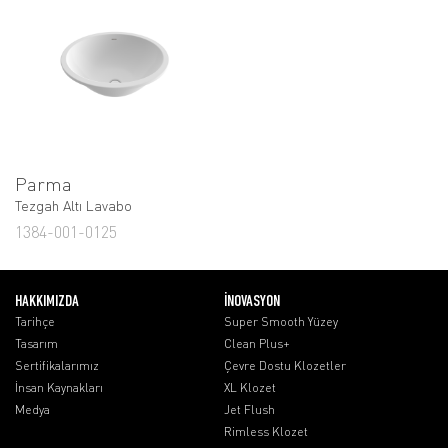
Parma
Tezgah Altı Lavabo
1384-001-0125
HAKKIMIZDA
İNOVASYON
Tarihçe
Super Smooth Yüzey
Tasarım
Clean Plus+
Sertifikalarımız
Çevre Dostu Klozetler
İnsan Kaynakları
XL Klozet
Medya
Jet Flush
Rimless Klozet