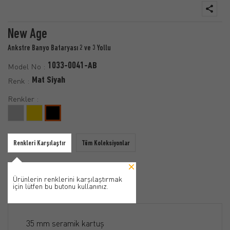
New Age
Ankstre Banyo Bataryası 2 ve 3 Yollu
1033-0041-AB
Model No :
Mat Siyah
Renk :
Renkler :
Renkleri Karşılaştır
Tüm Koleksiyonlar
Ürünlerin renklerini karşılaştırmak
için lütfen bu butonu kullanınız.
Özellikler
35 mm seramik kartuş