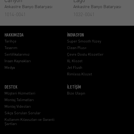
Ankastre Banyo Bataryası
Ankastre Banyo Bataryası
1014-0041
1032-0041
HAKKIMIZDA
İNOVASYON
Tarihçe
Super Smooth Yüzey
Tasarım
Clean Plus+
Sertifikalarımız
Çevre Dostu Klozetler
İnsan Kaynakları
XL Klozet
Medya
Jet Flush
Rimless Klozet
DESTEK
İLETİŞİM
Müşteri Hizmetleri
Bize Ulaşın
Montaj Talimatları
Montaj Videoları
Sıkça Sorulan Sorular
Kullanım Kılavuzları ve Garanti
Şartları