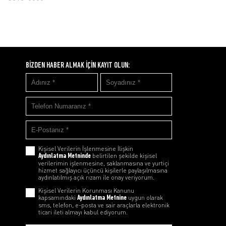
BİZDEN HABER ALMAK İÇİN KAYIT OLUN:
Kişisel Verilerin İşlenmesine İlişkin
Aydınlatma Metninde
belirtilen şekilde kişisel
verilerimin işlenmesine, saklanmasına ve yurtiçi
hizmet sağlayıcı üçüncü kişilerle paylaşılmasına
aydınlatılmış açık rızam ile onay veriyorum.
Kişisel Verilerin Korunması Kanunu
kapsamındaki
Aydınlatma Metnine
uygun olarak
sms, telefon, e-posta ve sair araçlarla elektronik
ticari ileti almayı kabul ediyorum.