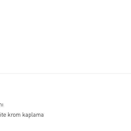
nı
lite krom kaplama