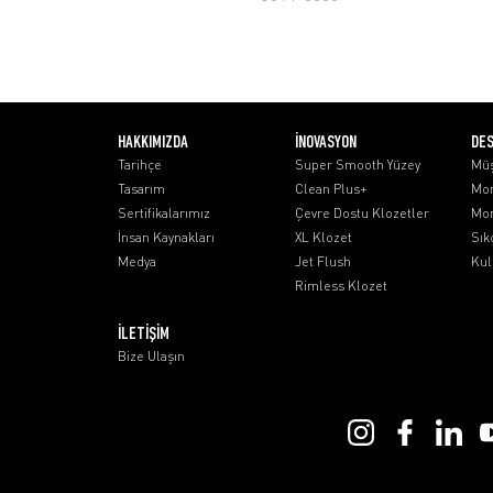
HAKKIMIZDA
İNOVASYON
DE
Tarihçe
Super Smooth Yüzey
Müş
Tasarım
Clean Plus+
Mon
Sertifikalarımız
Çevre Dostu Klozetler
Mon
İnsan Kaynakları
XL Klozet
Sık
Medya
Jet Flush
Kul
Rimless Klozet
İLETİŞİM
Bize Ulaşın