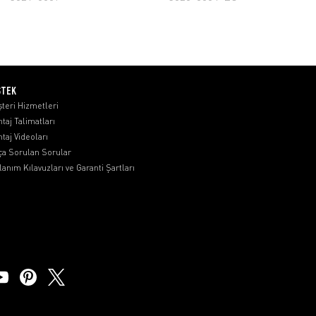
STEK
teri Hizmetleri
taj Talimatları
taj Videoları
ça Sorulan Sorular
lanım Kılavuzları ve Garanti Şartları