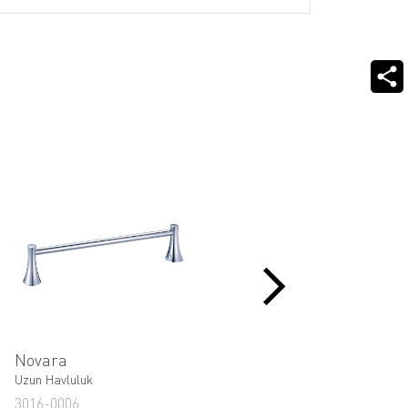
Novara
Classico Verona
Uzun Havluluk
Uzun Havluluk
3016-0006
3004-0008