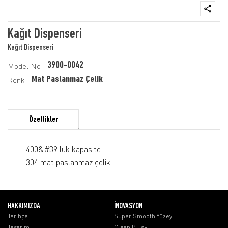
Kağıt Dispenseri
Kağıt Dispenseri
3900-0042
Model No :
Mat Paslanmaz Çelik
Renk :
Özellikler
400&#39;lük kapasite
304 mat paslanmaz çelik
HAKKIMIZDA
İNOVASYON
Tarihçe
Super Smooth Yüzey
Tasarım
Clean Plus+