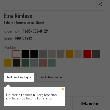
Etna Rimless
Taharet Borusuz Asma Klozet
1685-002-0129
Model No :
Mat Beyaz
Renk :
Renkler :
Renkleri Karşılaştır
Tüm Koleksiyonlar
Ürünlerin renklerini karşılaştırmak
için lütfen bu butonu kullanınız.
Özellikler
Ürün Detayı
Dökümanlar