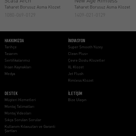
Scala Arch
New Age Rimless
Taharet Borusuz Asma Klozet
Taharet Borusuz Asma Klozet
1080-069-0129
1409-021-0129
HAKKIMIZDA
İNOVASYON
Tarihçe
Super Smooth Yüzey
Tasarım
Clean Plus+
Sertifikalarımız
Çevre Dostu Klozetler
İnsan Kaynakları
XL Klozet
Medya
Jet Flush
Rimless Klozet
DESTEK
İLETİŞİM
Müşteri Hizmetleri
Bize Ulaşın
Montaj Talimatları
Montaj Videoları
Sıkça Sorulan Sorular
Kullanım Kılavuzları ve Garanti
Şartları