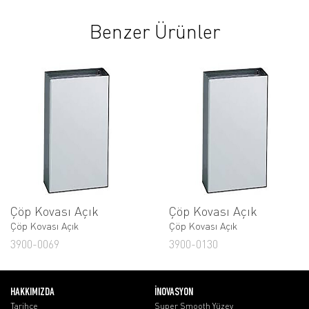
Benzer Ürünler
Çöp Kovası Açık
Çöp Kovası Açık
Çöp Kovası Açık
Çöp Kovası Açık
3900-0069
3900-0130
HAKKIMIZDA
İNOVASYON
Tarihçe
Super Smooth Yüzey