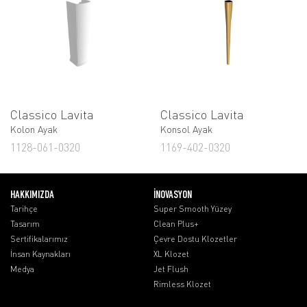
Classico Lavita
Classico Lavita
Kolon Ayak
Konsol Ayak
1128-061-0320
1169-402-0320
HAKKIMIZDA
İNOVASYON
Tarihçe
Super Smooth Yüzey
Tasarım
Clean Plus+
Sertifikalarımız
Çevre Dostu Klozetler
İnsan Kaynakları
XL Klozet
Medya
Jet Flush
Rimless Klozet