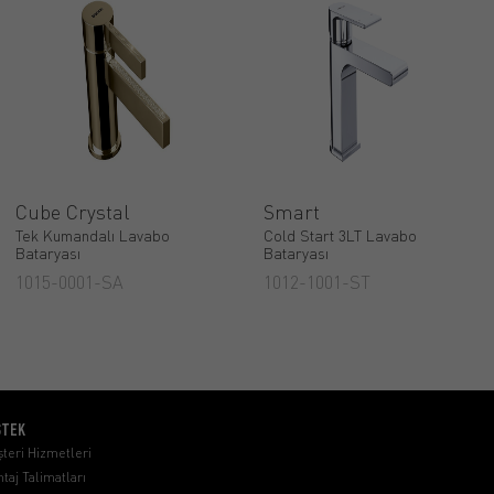
Cube Crystal
Smart
Tek Kumandalı Lavabo
Cold Start 3LT Lavabo
Bataryası
Bataryası
1015-0001-SA
1012-1001-ST
STEK
teri Hizmetleri
taj Talimatları