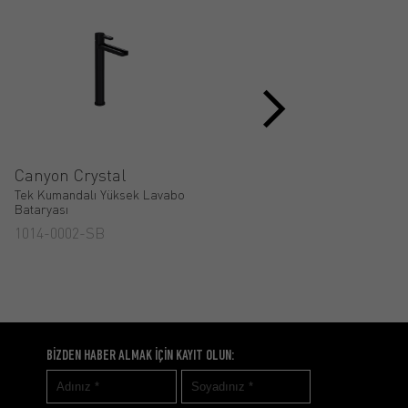
Canyon Crystal
New Age
Tek Kumandalı Yüksek Lavabo
Tek Kumandalı Lavabo
Bataryası
Bataryası
1014-0002-SB
1033-0001
BİZDEN HABER ALMAK İÇİN KAYIT OLUN: