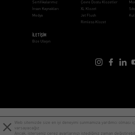
Sertifikalarımız
Çevre Dostu Klozetler
Mon
İnsan Kaynakları
XL Klozet
Sık
Medya
Jet Flush
Kul
Rimless Klozet
İLETİŞİM
Bize Ulaşın
lenovo notebook
Web sitemizde size en iyi deneyimi sunmamıza yardımcı olması i
varsayacağız.
Ancak, isterseniz çerez ayarlarınızı istediğiniz zaman değiştirebil