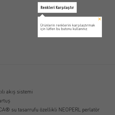
Renkleri Karşılaştır
Ürünlerin renklerini karşılaştırmak
için lütfen bu butonu kullanınız.
ılı akış sistemi
artuş
A® su tasarrufu özellikli NEOPERL perlatör