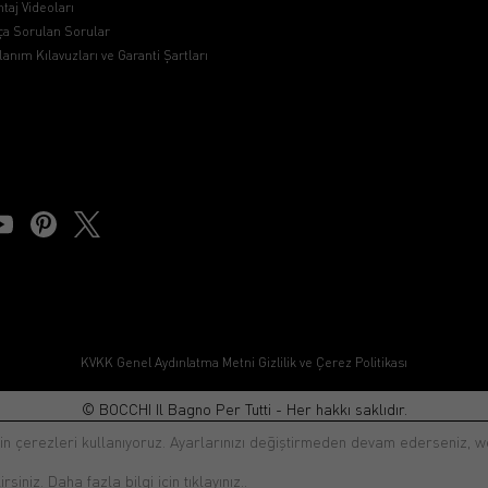
taj Videoları
ça Sorulan Sorular
lanım Kılavuzları ve Garanti Şartları
KVKK Genel Aydınlatma Metni
Gizlilik ve Çerez Politikası
© BOCCHI Il Bagno Per Tutti - Her hakkı saklıdır.
çin çerezleri kullanıyoruz. Ayarlarınızı değiştirmeden devam ederseniz,
irsiniz.
Daha fazla bilgi için tıklayınız.
.