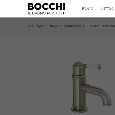
BANYO
MUTFAK
Ana Sayfa
Banyo
Armatürler
Lavabo Bataryala