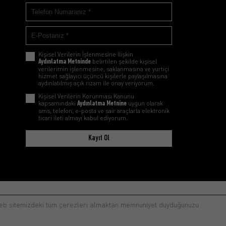
Kişisel Verilerin İşlenmesine İlişkin
Aydınlatma Metninde
belirtilen şekilde kişisel
verilerimin işlenmesine, saklanmasına ve yurtiçi
hizmet sağlayıcı üçüncü kişilerle paylaşılmasına
aydınlatılmış açık rızam ile onay veriyorum.
Kişisel Verilerin Korunması Kanunu
kapsamındaki
Aydınlatma Metnine
uygun olarak
sms, telefon, e-posta ve sair araçlarla elektronik
ticari ileti almayı kabul ediyorum.
Kayıt Ol
 web sitemizdeki tüm çerezleri almaktan memnuniyet duyduğunuzu