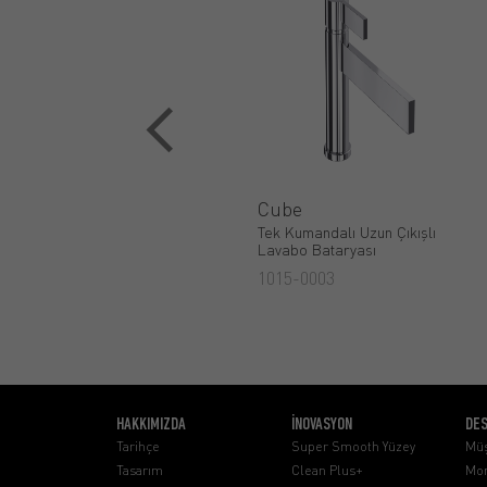
Cube
Tek Kumandalı Uzun Çıkışlı
Lavabo Bataryası
1015-0003
HAKKIMIZDA
İNOVASYON
DE
Tarihçe
Super Smooth Yüzey
Müş
Tasarım
Clean Plus+
Mon