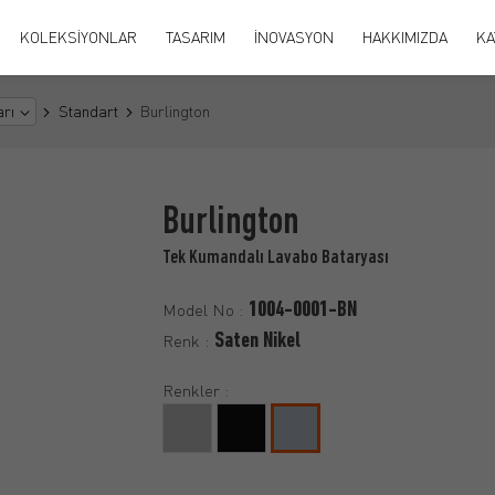
KOLEKSİYONLAR
TASARIM
İNOVASYON
HAKKIMIZDA
KA
Standart
rı
Burlington
Burlington
Tek Kumandalı Lavabo Bataryası
1004-0001-BN
Model No :
Saten Nikel
Renk :
Renkler :