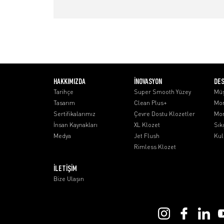
HAKKIMIZDA
İNOVASYON
DE
Tarihçe
Super Smooth Yüzey
Müş
Tasarım
Clean Plus+
Mon
Sertifikalarımız
Çevre Dostu Klozetler
Mon
İnsan Kaynakları
XL Klozet
Sık
Medya
Jet Flush
Kul
Rimless Klozet
İLETİŞİM
Bize Ulaşın