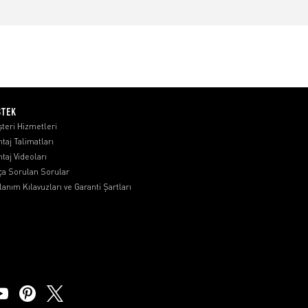
STEK
teri Hizmetleri
taj Talimatları
taj Videoları
ça Sorulan Sorular
lanım Kılavuzları ve Garanti Şartları