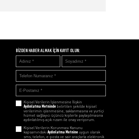
BİZDEN HABER ALMAK İÇİN KAYIT OLUN:
Kişisel Verilerin İşlenmesine İlişkin
Aydınlatma Metninde
belirtilen şekilde kişisel
verilerimin işlenmesine, saklanmasına ve yurtiçi
hizmet sağlayıcı üçüncü kişilerle paylaşılmasına
aydınlatılmış açık rızam ile onay veriyorum.
Kişisel Verilerin Korunması Kanunu
kapsamındaki
Aydınlatma Metnine
uygun olarak
sms, telefon, e-posta ve sair araçlarla elektronik