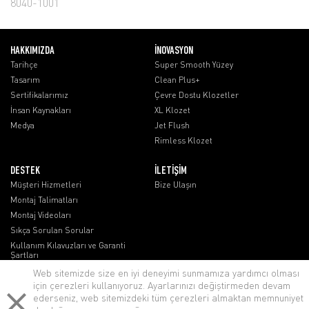
8040-1001
HAKKIMIZDA
İNOVASYON
Tarihçe
Super Smooth Yüzey
Tasarım
Clean Plus+
Sertifikalarımız
Çevre Dostu Klozetler
İnsan Kaynakları
XL Klozet
Medya
Jet Flush
Rimless Klozet
DESTEK
İLETİŞİM
Müşteri Hizmetleri
Bize Ulaşın
Montaj Talimatları
Montaj Videoları
Sıkça Sorulan Sorular
Kullanım Kılavuzları ve Garanti
Şartları
Web sitemizde size en iyi deneyimi sunmamıza yardımcı olması
için çerezleri kullanıyoruz. Ayarlarınızı değiştirmeden devam
ederseniz, web sitemizdeki tüm çerezleri almaktan memnuniyet