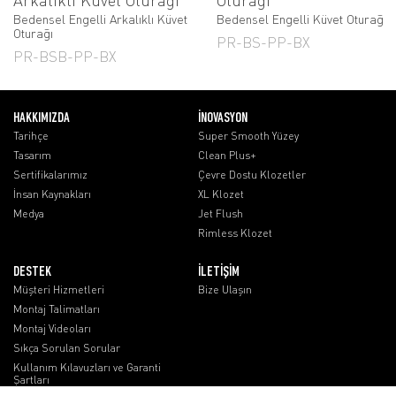
Bedensel Engelli Arkalıklı Küvet
Bedensel Engelli Küvet Oturağı
Oturağı
PR-BS-PP-BX
PR-BSB-PP-BX
HAKKIMIZDA
İNOVASYON
Tarihçe
Super Smooth Yüzey
Tasarım
Clean Plus+
Sertifikalarımız
Çevre Dostu Klozetler
İnsan Kaynakları
XL Klozet
Medya
Jet Flush
Rimless Klozet
DESTEK
İLETİŞİM
Müşteri Hizmetleri
Bize Ulaşın
Montaj Talimatları
Montaj Videoları
Sıkça Sorulan Sorular
Kullanım Kılavuzları ve Garanti
Şartları