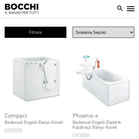
Filtrele
Compact
Phoenix-x
Bedensel Engelli Banyo Küveti
Bedensel Engelli Elektrik
Kaldıraçlı Banyo Küveti
GR200R
GR300R