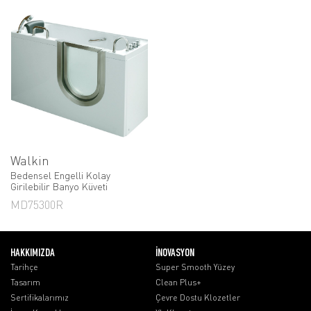
Walkin
Bedensel Engelli Kolay
Girilebilir Banyo Küveti
MD75300R
HAKKIMIZDA
İNOVASYON
Tarihçe
Super Smooth Yüzey
Tasarım
Clean Plus+
Sertifikalarımız
Çevre Dostu Klozetler